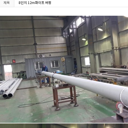
제목
8인치 12m파이프 버핑