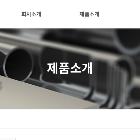
회사소개
제품소개
인사말
공장
연혁
일반부속
제품소개
조직도
TANK
PIPI
오시는 길
PIPE
조형물