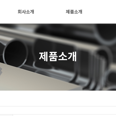
회사소개
제품소개
인사말
공장
연혁
일반부속
제품소개
조직도
TANK
PIPI
오시는 길
PIPE
조형물