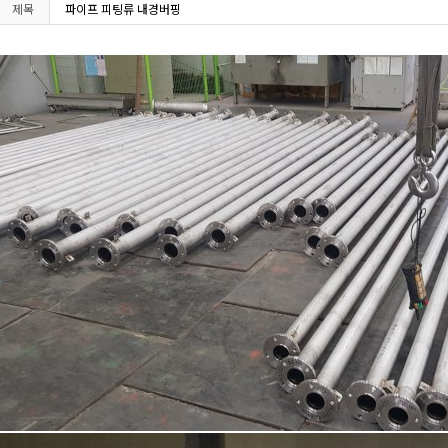
제목
파이프 피팅류 내경버핑